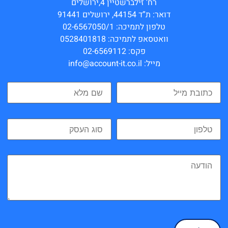
רח’ זילברשטיין 4,ירושלים
דואר: ת”ד 44154, ירושלים 91441
טלפון לתמיכה: 02-6567050/1
וואטסאפ לתמיכה: 0528401818
פקס: 02-6569112
מייל: info@account-it.co.il