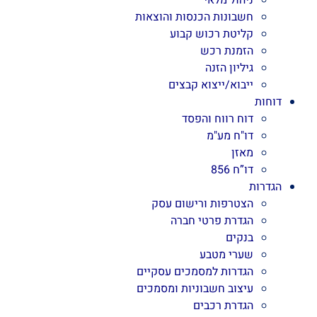
ניהול מלאי
חשבונות הכנסות והוצאות
קליטת רכוש קבוע
הזמנת רכש
גיליון הזנה
ייבוא/ייצוא קבצים
דוחות
דוח רווח והפסד
דו"ח מע"מ
מאזן
דו”ח 856
הגדרות
הצטרפות ורישום עסק
הגדרת פרטי חברה
בנקים
שערי מטבע
הגדרות למסמכים עסקיים
עיצוב חשבוניות ומסמכים
הגדרת רכבים