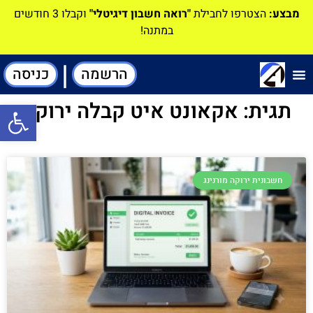
מבצע:
הצטרפו לחבילת
"רואה חשבון דיגיטלי"
וקבלו 3 חודשים
במתנה!
|
הרשמה
כניסה
תוכנה-להנהלת חשבונות
תגית: אקאונט איט קבלה ירוקה
פתח סרגל
חשבונית ירוקה מורנינג