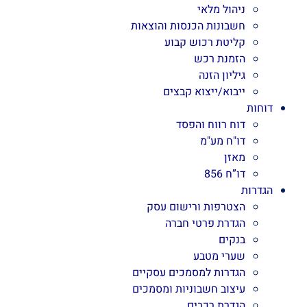
ניהול מלאי
חשבונות הכנסות והוצאות
קליטת רכוש קבוע
הזמנת רכש
גיליון הזנה
ייבוא/ייצוא קבצים
דוחות
דוח רווח והפסד
דו"ח מע"מ
מאזן
דו”ח 856
הגדרות
הצטרפות ורישום עסק
הגדרת פרטי חברה
בנקים
שערי מטבע
הגדרות למסמכים עסקיים
עיצוב חשבוניות ומסמכים
הגדרת רכבים