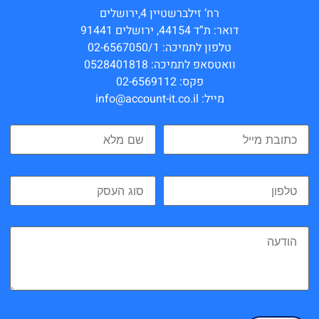
רח’ זילברשטיין 4,ירושלים
דואר: ת”ד 44154, ירושלים 91441
טלפון לתמיכה: 02-6567050/1
וואטסאפ לתמיכה: 0528401818
פקס: 02-6569112
מייל: info@account-it.co.il