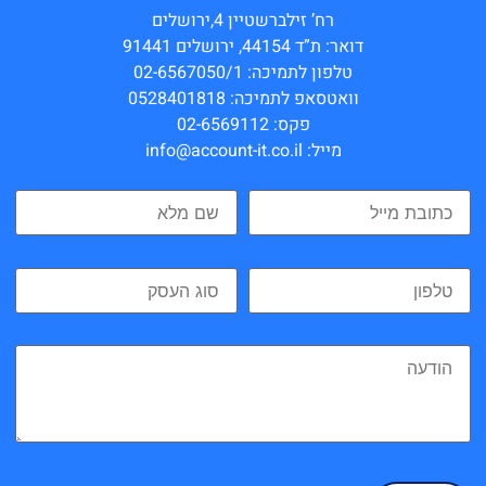
רח’ זילברשטיין 4,ירושלים
דואר: ת”ד 44154, ירושלים 91441
טלפון לתמיכה: 02-6567050/1
וואטסאפ לתמיכה: 0528401818
פקס: 02-6569112
מייל: info@account-it.co.il