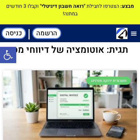
מבצע:
הצטרפו לחבילת
"רואה חשבון דיגיטלי"
וקבלו 3 חודשים
במתנה!
|
הרשמה
כניסה
תוכנה-להנהלת חשבונות
תגית: אוטומציה של דיווחי מס
פתח סרגל
חשבונית ירוקה מורנינג