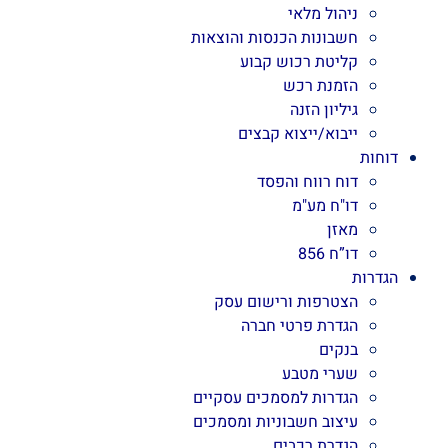
ניהול מלאי
חשבונות הכנסות והוצאות
קליטת רכוש קבוע
הזמנת רכש
גיליון הזנה
ייבוא/ייצוא קבצים
דוחות
דוח רווח והפסד
דו"ח מע"מ
מאזן
דו”ח 856
הגדרות
הצטרפות ורישום עסק
הגדרת פרטי חברה
בנקים
שערי מטבע
הגדרות למסמכים עסקיים
עיצוב חשבוניות ומסמכים
הגדרת רכבים