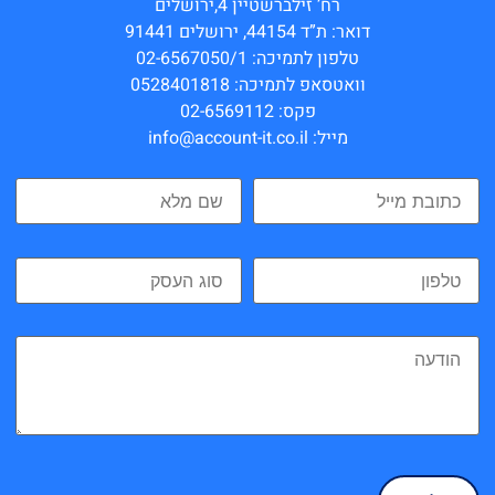
רח’ זילברשטיין 4,ירושלים
דואר: ת”ד 44154, ירושלים 91441
טלפון לתמיכה: 02-6567050/1
וואטסאפ לתמיכה: 0528401818
פקס: 02-6569112
מייל: info@account-it.co.il