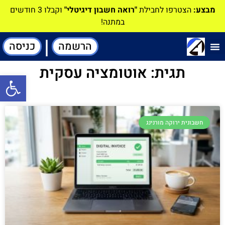
מבצע:
הצטרפו לחבילת
"רואה חשבון דיגיטלי"
וקבלו 3 חודשים
במתנה!
|
הרשמה
כניסה
תוכנה-להנהלת חשבונות
תגית: אוטומציה עסקית
פתח סרגל
חשבונית ירוקה מורנינג