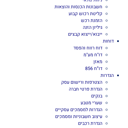
ניהול מלאי
חשבונות הכנסות והוצאות
קליטת רכוש קבוע
הזמנת רכש
גיליון הזנה
ייבוא/ייצוא קבצים
דוחות
דוח רווח והפסד
דו"ח מע"מ
מאזן
דו”ח 856
הגדרות
הצטרפות ורישום עסק
הגדרת פרטי חברה
בנקים
שערי מטבע
הגדרות למסמכים עסקיים
עיצוב חשבוניות ומסמכים
הגדרת רכבים