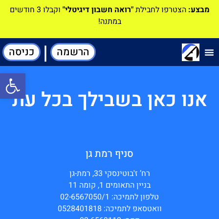
מבצע:
הצטרפו לחבילת
"רואה חשבון דיגיטלי"
וקבלו 3 חודשים
במתנה!
|
הרשמה
כניסה
תוכנה-להנהלת חשבונות
פתח סרגל
אנו כאן בשבילך בכל עת
סניף רמת גן
רח’ ז'בוטינסקי 33, רמת-גן
בניין התאומים 1, קומה 11
טלפון לתמיכה: 02-6567050/1
וואטסאפ לתמיכה: 0528401818