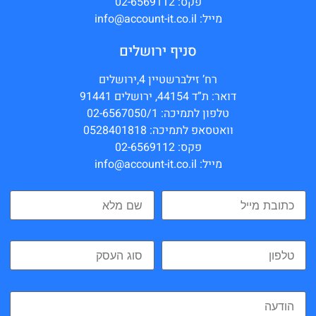
פקס: 02-6569112
מייל: info@account-it.co.il
סניף ירושלים
רח’ זילברשטיין 4,ירושלים
דואר: ת”ד 44154, ירושלים 91441
טלפון לתמיכה: 02-6567050/1
וואטסאפ לתמיכה: 0528401818
פקס: 02-6569112
מייל: info@account-it.co.il