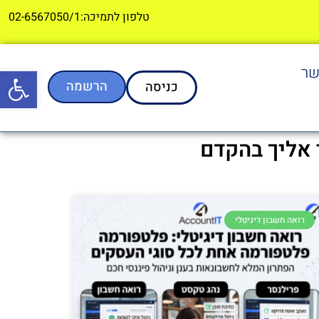
טלפון לתמיכה:02-6567050/1
שר
פתח סרגל
הרשמה
כניסה
 אליך בהקדם
רואה חשבון דיגיטלי