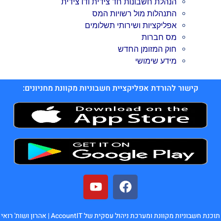
הנהלת חשבונות חד צידית ודו צידית
התנהלות מול רשויות המס
אפליקציות ושירותי תשלומים
מס חברות
חוק המזומן החדש
מידע שימושי
קישור להורדת אפליקציית חשבוניות מקוונת מחניונים:
תוכנת חשבוניות מקוונת ומערכת ניהול עסקית של AccountIT |
אהרון ושות' רואי