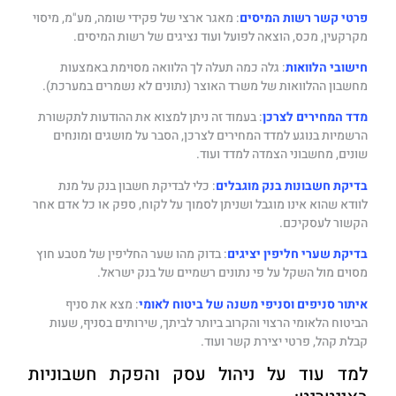
פרטי קשר רשות המיסים
: מאגר ארצי של פקידי שומה, מע"מ, מיסוי
מקרקעין, מכס, הוצאה לפועל ועוד נציגים של רשות המיסים.
חישובי הלוואות
: גלה כמה תעלה לך הלוואה מסוימת באמצעות
מחשבון ההלוואות של משרד האוצר (נתונים לא נשמרים במערכת).
מדד המחירים לצרכן
: בעמוד זה ניתן למצוא את ההודעות לתקשורת
הרשמיות בנוגע למדד המחירים לצרכן, הסבר על מושגים ומונחים
שונים, מחשבוני הצמדה למדד ועוד.
בדיקת חשבונות בנק מוגבלים
: כלי לבדיקת חשבון בנק על מנת
לוודא שהוא אינו מוגבל ושניתן לסמוך על לקוח, ספק או כל אדם אחר
הקשור לעסקיכם.
בדיקת שערי חליפין יציגים
: בדוק מהו שער החליפין של מטבע חוץ
מסוים מול השקל על פי נתונים רשמיים של בנק ישראל.
איתור סניפים וסניפי משנה של ביטוח לאומי
: מצא את סניף
הביטוח הלאומי הרצוי והקרוב ביותר לביתך, שירותים בסניף, שעות
קבלת קהל, פרטי יצירת קשר ועוד.
למד עוד על ניהול עסק והפקת חשבוניות