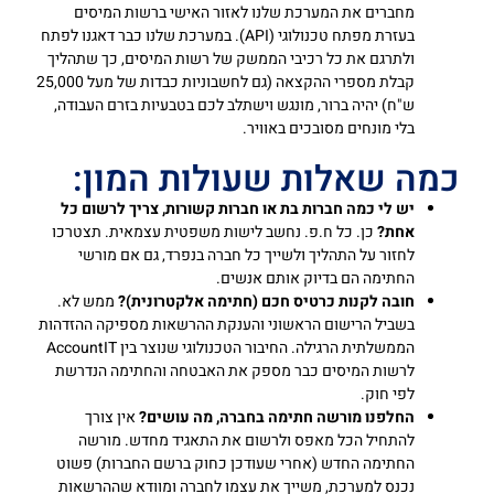
מחברים את המערכת שלנו לאזור האישי ברשות המיסים
בעזרת מפתח טכנולוגי (API). במערכת שלנו כבר דאגנו לפתח
ולתרגם את כל רכיבי הממשק של רשות המיסים, כך שתהליך
קבלת מספרי ההקצאה (גם לחשבוניות כבדות של מעל 25,000
ש"ח) יהיה ברור, מונגש וישתלב לכם בטבעיות בזרם העבודה,
בלי מונחים מסובכים באוויר.
כמה שאלות שעולות המון:
יש לי כמה חברות בת או חברות קשורות, צריך לרשום כל
אחת?
כן. כל ח.פ. נחשב לישות משפטית עצמאית. תצטרכו
לחזור על התהליך ולשייך כל חברה בנפרד, גם אם מורשי
החתימה הם בדיוק אותם אנשים.
חובה לקנות כרטיס חכם (חתימה אלקטרונית)?
ממש לא.
בשביל הרישום הראשוני והענקת ההרשאות מספיקה ההזדהות
הממשלתית הרגילה. החיבור הטכנולוגי שנוצר בין AccountIT
לרשות המיסים כבר מספק את האבטחה והחתימה הנדרשת
לפי חוק.
החלפנו מורשה חתימה בחברה, מה עושים?
אין צורך
להתחיל הכל מאפס ולרשום את התאגיד מחדש. מורשה
החתימה החדש (אחרי שעודכן כחוק ברשם החברות) פשוט
נכנס למערכת, משייך את עצמו לחברה ומוודא שההרשאות