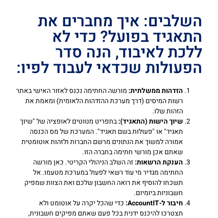
השלבים: איך מחברים את
התאגיד בפועל? כדי לא
ללכת לאיבוד, הנה סדר
הפעולות שכדאי לעבוד לפיו:
הזדהות ממשלתית:
מורשה החתימה נכנס לאזור האישי באתר
רשות המיסים (דרך מערכת ההזדהות הלאומית) ומאמת את
הזהות שלו.
שיוך הישות (התאגיד):
בתפריט מנווטים לאופציה של "שיוך
תאגיד" או "פעולות בשם תאגיד". המערכת של מס הכנסה
אמורה למשוך את הנתונים מרשם החברות ולזהות אוטומטית
שאתם אכן מורשי חתימה בחברה הזו.
הענקת הרשאות:
זה השלב הניהולי הקריטי. כאן מורשה
החתימה מגדיר מי עוד רשאי לפעול במערכת מטעמו. אל
תשכחו להוסיף את רואה החשבון שלכם ואת הצוות שמפיק
חשבוניות ביומיום.
חיבור ל-AccountIT:
כדי שהכל יקרה על אוטומט ולא
תצטרכו להיכנס ידנית בכל פעם שאתם מפיקים חשבונית,