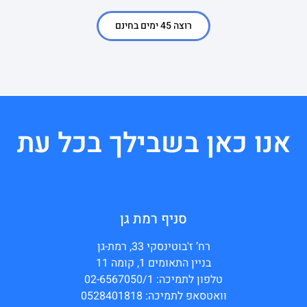
רוצה 45 ימים בחינם
אנו כאן בשבילך בכל עת
סניף רמת גן
רח’ ז'בוטינסקי 33, רמת-גן
בניין התאומים 1, קומה 11
טלפון לתמיכה: 02-6567050/1
וואטסאפ לתמיכה: 0528401818