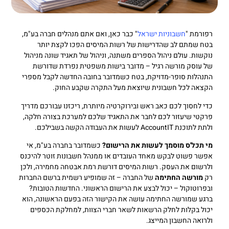
רפורמת "
חשבוניות ישראל
" כבר כאן, ואם אתם מנהלים חברה בע"מ,
בטח שמתם לב שהדרישות של רשות המיסים הפכו לקצת יותר
נוקשות. עולם ניהול הספרים משתנה, וניהול של תאגיד שונה מניהול
של עוסק מורשה רגיל – מדובר בישות משפטית נפרדת שדורשת
התנהלות סופר-מדויקת, בטח כשמדובר בחובה החדשה לקבל מספרי
הקצאה לכל חשבונית שיוצאת מעל התקרה שקבע החוק.
כדי לחסוך לכם כאב ראש ובירוקרטיה מיותרת, ריכזנו עבורכם מדריך
פרקטי שיעזור לכם לחבר את התאגיד שלכם למערכת בצורה חלקה,
ולתת לתוכנת AccountIT לעשות את העבודה הקשה בשבילכם.
מי תכל'ס מוסמך לעשות את הרישום?
כשמדובר בחברה בע"מ, אי
אפשר פשוט לבקש מאחד העובדים או ממנהל חשבונות זוטר להיכנס
ולרשום את העסק. רשות המיסים דורשת רמת אבטחה מחמירה, ולכן
רק
מורשה החתימה
של החברה – זה שמופיע רשמית ברשם החברות
ובפרוטוקול – יכול לבצע את הרישום הראשוני. החדשות הטובות?
ברגע שמורשה החתימה עושה את הקישור הזה בפעם הראשונה, הוא
יכול בקלות לחלק הרשאות לשאר חברי הצוות, למחלקת הכספים
ולרואה החשבון המייצג.