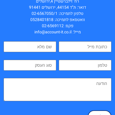
רח’ זילברשטיין 4,ירושלים
דואר: ת”ד 44154, ירושלים 91441
טלפון לתמיכה: 02-6567050/1
וואטסאפ לתמיכה: 0528401818
פקס: 02-6569112
מייל: info@account-it.co.il