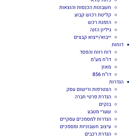
ניהול מלאי
חשבונות הכנסות והוצאות
קליטת רכוש קבוע
הזמנת רכש
גיליון הזנה
ייבוא/ייצוא קבצים
דוחות
דוח רווח והפסד
דו"ח מע"מ
מאזן
דו”ח 856
הגדרות
הצטרפות ורישום עסק
הגדרת פרטי חברה
בנקים
שערי מטבע
הגדרות למסמכים עסקיים
עיצוב חשבוניות ומסמכים
הגדרת רכבים