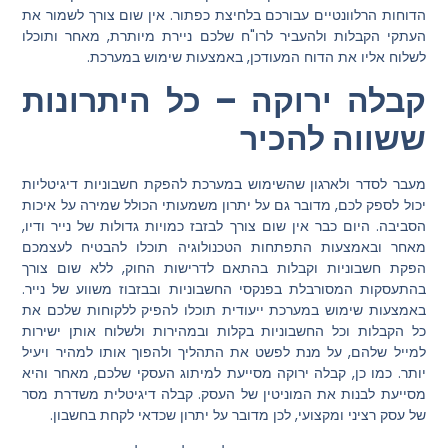
הדוחות הרלוונטיים עבורכם בלחיצת כפתור. אין שום צורך לשמור את
העתקי הקבלות ולהעביר לרו"ח שלכם ניירת מיותרת, מאחר ותוכלו
לשלוח אליו את הדוח המעודכן, באמצעות שימוש במערכת.
קבלה ירוקה – כל היתרונות
ששווה להכיר
מעבר לסדר ולארגון שהשימוש במערכת להפקת חשבוניות דיגיטליות
יכול לספק לכם, מדובר גם על יתרון משמעותי הכולל שמירה על איכות
הסביבה. היום כבר אין שום צורך לבזבז כמויות גדולות של נייר ודיו,
מאחר ובאמצעות התפתחות הטכנולוגיה תוכלו להבטיח לעצמכם
הפקת חשבוניות וקבלות בהתאם לדרישות החוק, ללא שום צורך
בהתעסקות המסורבלת בפנקסי החשבוניות ובבזבוז משווע של נייר.
באמצעות שימוש במערכת ייעודית תוכלו להפיק ללקוחות שלכם את
כל הקבלות וכל החשבוניות בקלות ובמהירות ולשלוח אותן ישירות
למייל שלהם, על מנת לפשט את התהליך ולהפוך אותו למהיר ויעיל
יותר. כמו כן, קבלה ירוקה מסייעת למיתוג העסקי שלכם, מאחר והיא
מסייעת לבנות את המוניטין של העסק. קבלה דיגיטלית משדרת מסר
של עסק רציני ומקצועי, לכן מדובר על יתרון שכדאי לקחת בחשבון.