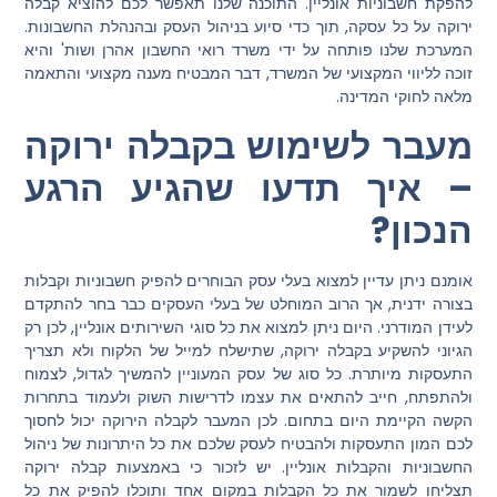
להפקת חשבוניות אונליין. התוכנה שלנו תאפשר לכם להוציא קבלה
ירוקה על כל עסקה, תוך כדי סיוע בניהול העסק ובהנהלת החשבונות.
המערכת שלנו פותחה על ידי משרד רואי החשבון אהרן ושות' והיא
זוכה לליווי המקצועי של המשרד, דבר המבטיח מענה מקצועי והתאמה
מלאה לחוקי המדינה.
מעבר לשימוש בקבלה ירוקה
– איך תדעו שהגיע הרגע
הנכון?
אומנם ניתן עדיין למצוא בעלי עסק הבוחרים להפיק חשבוניות וקבלות
בצורה ידנית, אך הרוב המוחלט של בעלי העסקים כבר בחר להתקדם
לעידן המודרני. היום ניתן למצוא את כל סוגי השירותים אונליין, לכן רק
הגיוני להשקיע בקבלה ירוקה, שתישלח למייל של הלקוח ולא תצריך
התעסקות מיותרת. כל סוג של עסק המעוניין להמשיך לגדול, לצמוח
ולהתפתח, חייב להתאים את עצמו לדרישות השוק ולעמוד בתחרות
הקשה הקיימת היום בתחום. לכן המעבר לקבלה הירוקה יכול לחסוך
לכם המון התעסקות ולהבטיח לעסק שלכם את כל היתרונות של ניהול
החשבוניות והקבלות אונליין. יש לזכור כי באמצעות קבלה ירוקה
תצליחו לשמור את כל הקבלות במקום אחד ותוכלו להפיק את כל