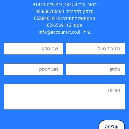
דואר: ת”ד 44154, ירושלים 91441
טלפון לתמיכה: 02-6567050/1
וואטסאפ לתמיכה: 0528401818
פקס: 02-6569112
מייל: info@account-it.co.il