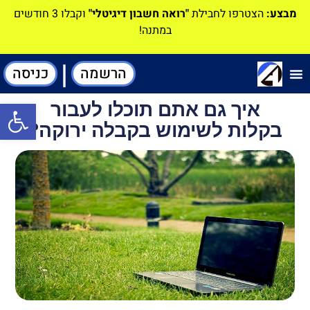
מבצע:
הצטרפו לחבילת
"רואה חשבון דיגיטלי"
וקבלו 3 חודשים
במתנה!
|
הרשמה
כניסה
תוכנה-להנהלת חשבונות
איך גם אתם תוכלו לעבור
פתח סרגל
בקלות לשימוש בקבלה ירוקה?