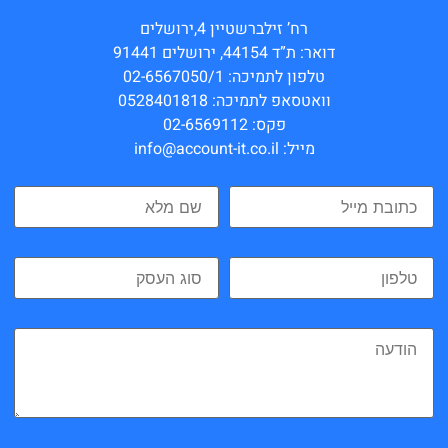
רח’ זילברשטיין 4,ירושלים
דואר: ת”ד 44154, ירושלים 91441
טלפון לתמיכה: 02-6567050/1
וואטסאפ לתמיכה: 0528401818
פקס: 02-6569112
מייל: info@account-it.co.il