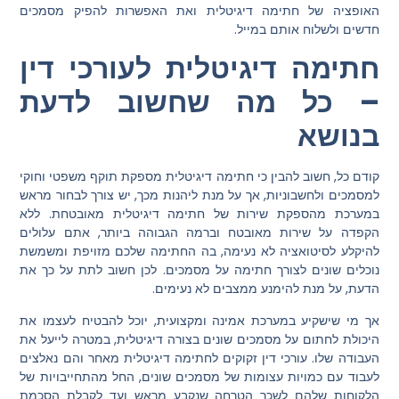
האופציה של חתימה דיגיטלית ואת האפשרות להפיק מסמכים
חדשים ולשלוח אותם במייל.
חתימה דיגיטלית לעורכי דין
– כל מה שחשוב לדעת
בנושא
קודם כל, חשוב להבין כי חתימה דיגיטלית מספקת תוקף משפטי וחוקי
למסמכים ולחשבוניות, אך על מנת ליהנות מכך, יש צורך לבחור מראש
במערכת מהספקת שירות של חתימה דיגיטלית מאובטחת. ללא
הקפדה על שירות מאובטח וברמה הגבוהה ביותר, אתם עלולים
להיקלע לסיטואציה לא נעימה, בה החתימה שלכם מזויפת ומשמשת
נוכלים שונים לצורך חתימה על מסמכים. לכן חשוב לתת על כך את
הדעת, על מנת להימנע ממצבים לא נעימים.
אך מי שישקיע במערכת אמינה ומקצועית, יוכל להבטיח לעצמו את
היכולת לחתום על מסמכים שונים בצורה דיגיטלית, במטרה לייעל את
העבודה שלו. עורכי דין זקוקים לחתימה דיגיטלית מאחר והם נאלצים
לעבוד עם כמויות עצומות של מסמכים שונים, החל מהתחייבויות של
הלקוחות שלהם לשכר הטרחה שנקבע מראש ועד לקבלת הסכמת