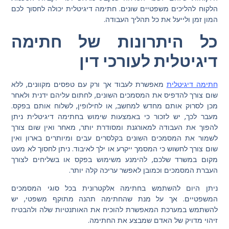
הלקוח להליכים משפטיים שונים. חתימה דיגיטלית יכולה לחסוך לכם
המון זמן ולייעל את כל תהליך העבודה.
כל היתרונות של חתימה
דיגיטלית לעורכי דין
חתימה דיגיטלית
מאפשרת לעבוד אך ורק עם טפסים מקוונים, ללא
שום צורך להדפיס את המסמכים השונים, לחתום עליהם ידנית ולאחר
מכן לסרוק אותם מחדש למחשב, או לחילופין, לשלוח אותם בפקס.
מעבר לכך, יש לזכור כי באמצעות שימוש בחתימה דיגיטלית ניתן
להפוך את העבודה למאורגנת ומסודרת יותר, מאחר ואין שום צורך
לשמור את המסמכים השונים בקלסרים עבים ומיותרים בארון ואין
שום צורך לחשוש כי המסמך ייקרע או ילך לאיבוד. ניתן לחסוך לא מעט
מקום במשרד שלכם, להימנע משימוש בפקס או בשליחים לצורך
העברת המסמכים וכמובן לאפשר עריכה קלה יותר.
ניתן היום להשתמש בחתימה אלקטרונית בכל סוגי המסמכים
המשפטיים. אך על מנת שהחתימה תהנה מתוקף משפטי, יש
להשתמש במערכת המאפשרת להוכיח את האותנטיות שלה ולהבטיח
זיהוי מדויק של האדם שמבצע את החתימה.