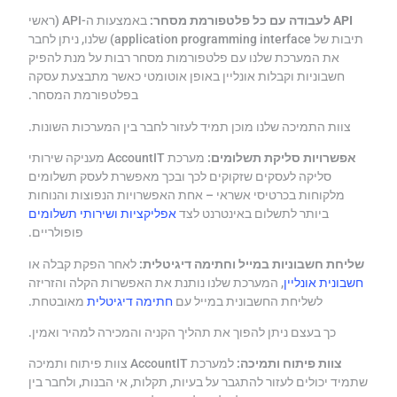
API לעבודה עם כל פלטפורמת מסחר:
באמצעות ה-API (ראשי
תיבות של application programming interface) שלנו, ניתן לחבר
את המערכת שלנו עם פלטפורמות מסחר רבות על מנת להפיק
חשבוניות וקבלות אונליין באופן אוטומטי כאשר מתבצעת עסקה
בפלטפורמת המסחר.
צוות התמיכה שלנו מוכן תמיד לעזור לחבר בין המערכות השונות.
אפשרויות סליקת תשלומים:
מערכת AccountIT מעניקה שירותי
סליקה לעסקים שזקוקים לכך ובכך מאפשרת לעסק תשלומים
מלקוחות בכרטיסי אשראי – אחת האפשרויות הנפוצות והנוחות
ביותר לתשלום באינטרנט לצד
אפליקציות ושירותי תשלומים
פופולריים.
שליחת חשבוניות במייל וחתימה דיגיטלית:
לאחר הפקת קבלה או
חשבונית אונליין
, המערכת שלנו נותנת את האפשרות הקלה והזריזה
לשליחת החשבונית במייל עם
חתימה דיגיטלית
מאובטחת.
כך בעצם ניתן להפוך את תהליך הקניה והמכירה למהיר ואמין.
צוות פיתוח ותמיכה:
למערכת AccountIT צוות פיתוח ותמיכה
שתמיד יכולים לעזור להתגבר על בעיות, תקלות, אי הבנות, ולחבר בין