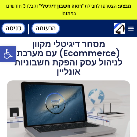
מבצע:
הצטרפו לחבילת
"רואה חשבון דיגיטלי"
וקבלו 3 חודשים
במתנה!
|
הרשמה
כניסה
תוכנה-להנהלת חשבונות
מסחר דיגיטלי מקוון
פתח סרגל
(Ecommerce) עם מערכת
לניהול עסק והפקת חשבוניות
אונליין