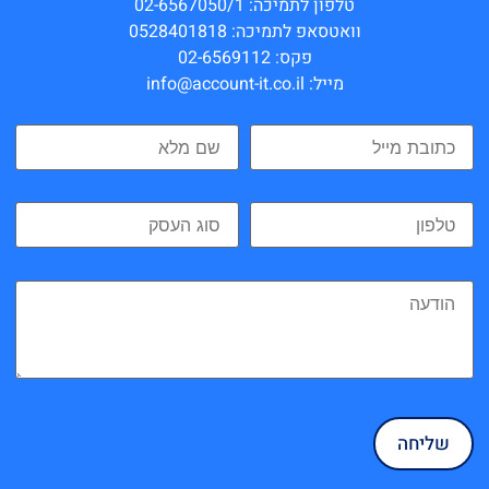
טלפון לתמיכה: 02-6567050/1
וואטסאפ לתמיכה: 0528401818
פקס: 02-6569112
מייל: info@account-it.co.il