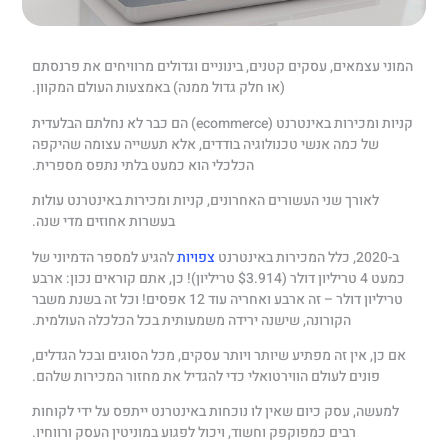
המוני עצמאים, עסקים קטנים, בינוניים וגדולים מרוויחים את פרנסתם
(או חלק גדול ממנה) באמצעות העולם המקוון.
קניות ומכירות באינטרנט (ecommerce) הם כבר לא נחלתם הבלעדית
של כמה אנשי טכנולוגיה בודדים, אלא תעשייה עצומה שהיקפה
הכלכלי הוא כמעט בלתי נתפס מספרית.
לאורך שני העשורים האחרונים, קניות ומכירות באינטרנט עולות
בעשרות אחוזים מדי שנה.
ב-2020, כלל המכירות באינטרנט
צפויות
להגיע למספר הדמיוני של
כמעט 4 טריליון דולר ($3.914 טריליון)! כן, אתם קוראים נכון: ארבע
טריליון דולר – זה ארבע ואחריה עוד 12 אפסים! וכל זה בשנת משבר
הקורונה, שישנה ירידה משמעותית בכל הכלכלה העולמית.
אם כן, אין זה מפתיע שיותר ויותר עסקים, מכל הסוגים ובכל הגדלים,
פונים לעולם הווירטואלי כדי להגדיל את מחזור המכירות שלהם.
למעשה, עסק כיום שאין לו נוכחות באינטרנט ייתפס על ידי לקוחות
רבים כמפוקפק וחשוד, ויכול לפגוע במוניטין העסק ורווחיו.