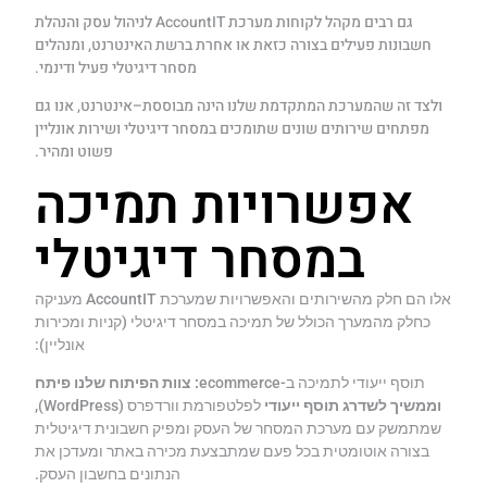
גם רבים מקהל לקוחות מערכת AccountIT לניהול עסק והנהלת
חשבונות פעילים בצורה כזאת או אחרת ברשת האינטרנט, ומנהלים
מסחר דיגיטלי פעיל ודינמי.
ולצד זה שהמערכת המתקדמת שלנו הינה מבוססת–אינטרנט, אנו גם
מפתחים שירותים שונים שתומכים במסחר דיגיטלי ושירות אונליין
פשוט ומהיר.
אפשרויות תמיכה
במסחר דיגיטלי
אלו הם חלק מהשירותים והאפשרויות שמערכת AccountIT מעניקה
כחלק מהמערך הכולל של תמיכה במסחר דיגיטלי (קניות ומכירות
אונליין):
תוסף ייעודי לתמיכה ב-ecommerce
: צוות הפיתוח שלנו פיתח
וממשיך לשדרג תוסף ייעודי
לפלטפורמת וורדפרס (WordPress),
שמתמשק עם מערכת המסחר של העסק ומפיק חשבונית דיגיטלית
בצורה אוטומטית בכל פעם שמתבצעת מכירה באתר ומעדכן את
הנתונים בחשבון העסק.