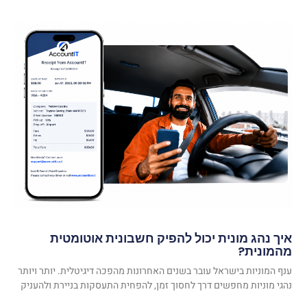
איך נהג מונית יכול להפיק חשבונית אוטומטית
מהמונית?
ענף המוניות בישראל עובר בשנים האחרונות מהפכה דיגיטלית. יותר ויותר
נהגי מוניות מחפשים דרך לחסוך זמן, להפחית התעסקות בניירת ולהעניק