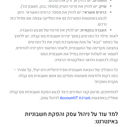
מזומנים:
יש להזין אך ורק את הסכום.
שיק:
יש להזין את פרטי השיק (מספר, בנק, חשבון וכו').
כרטיס אשראי:
יש להזין את מספר כרטיס האשראי. ניתן
לבצע באמצעות המערכת גם את הסליקה עצמה אם מודול כזה
נרכש.
העברה בנקאית:
יש להזין את פרטיו של מבצע ההעברה.
לאחר מילוי כל הפרטים במסך יצירת חשבונית מס קבלה, יש ללחוץ
על כפתור "הבא" על מנת שהמערכת תציג את כל הפרטים
בתצוגה מקדימה של החשבונית, ולאחר האישור ניתן יהיה להדפיס,
לשמור או לשלוח ישירות במייל את חשבונית המס
קבלה לכתובת הדואר האלקטרוני הרצויה.
כל התהליך של הוצאת חשבונית מס דיגיטלית הינו יעיל, קל ומהיר –
כמה דקות ולחיצות פשוטות ותפיקו גם אתם חשבונית מס קבלה
תקנית וחוקית!
לנוחיותכם, סרטון קצר המדגים כיצד לבצע הפקת חשבוניות מס קבלה
אונליין באמצעות
מערכת AccountIT
לניהול עסק:
למד עוד על ניהול עסק והפקת חשבוניות
באינטרנט: