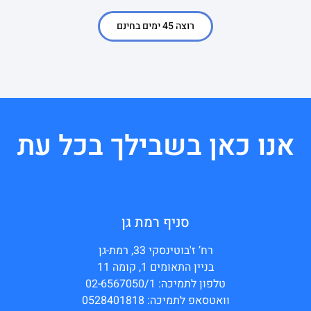
רוצה 45 ימים בחינם
אנו כאן בשבילך בכל עת
סניף רמת גן
רח’ ז'בוטינסקי 33, רמת-גן
בניין התאומים 1, קומה 11
טלפון לתמיכה: 02-6567050/1
וואטסאפ לתמיכה: 0528401818