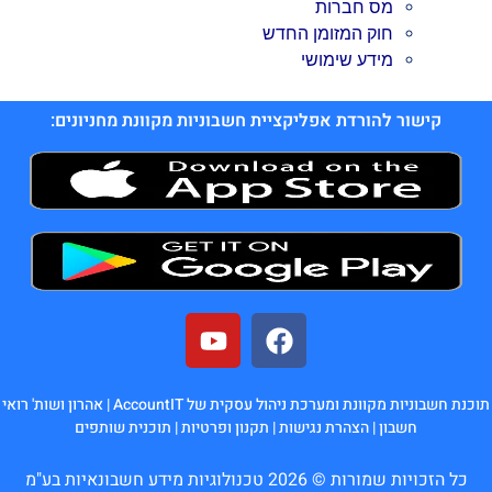
מס חברות
חוק המזומן החדש
מידע שימושי
קישור להורדת אפליקציית חשבוניות מקוונת מחניונים:
תוכנת חשבוניות מקוונת ומערכת ניהול עסקית של AccountIT |
אהרון ושות' רואי
חשבון
|
הצהרת נגישות
|
תקנון ופרטיות
|
תוכנית שותפים
כל הזכויות שמורות © 2026 טכנולוגיות מידע חשבונאיות בע"מ