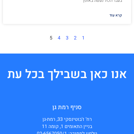
בעבר הכול נעשה באופן
קרא עוד
5
4
3
2
1
אנו כאן בשבילך בכל עת
סניף רמת גן
רח’ ז'בוטינסקי 33, רמת-גן
בניין התאומים 1, קומה 11
טלפון לתמיכה: 02-6567050/1