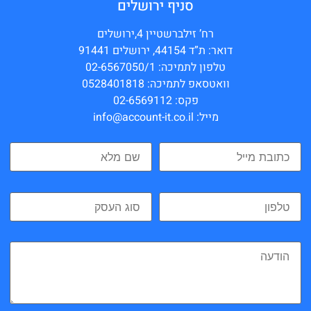
סניף ירושלים
רח’ זילברשטיין 4,ירושלים
דואר: ת”ד 44154, ירושלים 91441
טלפון לתמיכה: 02-6567050/1
וואטסאפ לתמיכה: 0528401818
פקס: 02-6569112
מייל: info@account-it.co.il