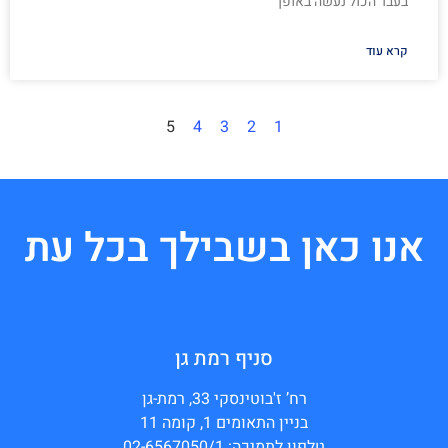
בעבר הכול נעשה באופן
קרא עוד
5
4
3
2
1
אנו כאן בשבילך בכל עת
סניף רמת גן
רח’ ז'בוטינסקי 33, רמת-גן
בניין התאומים 1, קומה 11
טלפון לתמיכה: 02-6567050/1