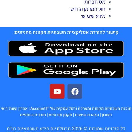
מס חברות
חוק המזומן החדש
מידע שימושי
קישור להורדת אפליקציית חשבוניות מקוונת מחניונים:
תוכנת חשבוניות מקוונת ומערכת ניהול עסקית של AccountIT |
אהרון ושות' רואי
חשבון
|
הצהרת נגישות
|
תקנון ופרטיות
|
תוכנית שותפים
כל הזכויות שמורות © 2026 טכנולוגיות מידע חשבונאיות בע"מ