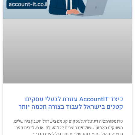
כיצד AccountIT עוזרת לבעלי עסקים
קטנים בישראל לעבוד בצורה חכמה יותר
טרנספורמציה דיגיטלית לעסקים קטנים בישראל חשבון בירושלים,
משווקים באמזון ששולחים מוצרים לכל העולם, או בעלי בית קפה
בחיפה, ניהול כספים ותפעול יומיומי יכול להיות מכריע.