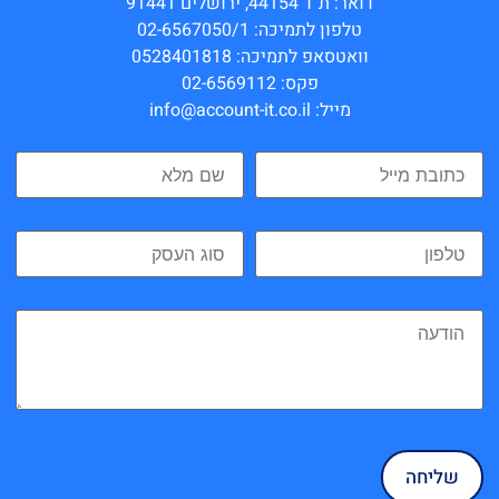
דואר: ת”ד 44154, ירושלים 91441
טלפון לתמיכה: 02-6567050/1
וואטסאפ לתמיכה: 0528401818
פקס: 02-6569112
מייל: info@account-it.co.il