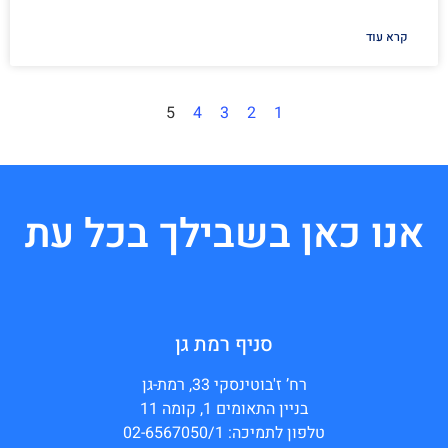
קרא עוד
5
4
3
2
1
אנו כאן בשבילך בכל עת
סניף רמת גן
רח’ ז'בוטינסקי 33, רמת-גן
בניין התאומים 1, קומה 11
טלפון לתמיכה: 02-6567050/1