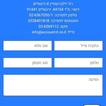
רח’ זילברשטיין 4,ירושלים
דואר: ת”ד 44154, ירושלים 91441
טלפון לתמיכה: 02-6567050/1
וואטסאפ לתמיכה: 0528401818
פקס: 02-6569112
מייל: info@account-it.co.il