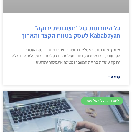
כל היתרונות של "חשבונית ירוקה"
Kababayan לעסק בטווח הקצר והארוך
אימוץ פתרונות דיגיטליים נחשב לחיוני במיוחד בנוף העסקי
העכשווי, שבו מהירות, דיוק ויעילות הם בעלי חשיבות עליונה. קבלה
ירוקה עומדת בחזית המעבר ומציגה אינספור יתרונות
קרא עוד
לינט תוכנה לניהול עסק