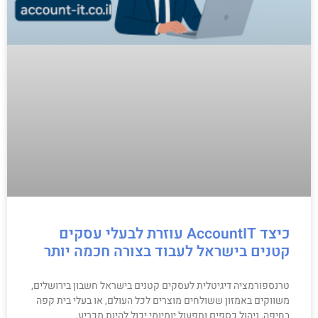
כיצד AccountIT עוזרת לבעלי עסקים
קטנים בישראל לעבוד בצורה חכמה יותר
טרנספורמציה דיגיטלית לעסקים קטנים בישראל חשבון בירושלים,
משווקים באמזון ששולחים מוצרים לכל העולם, או בעלי בית קפה
בחיפה, ניהול כספים ותפעול יומיומי יכול להיות מכריע.