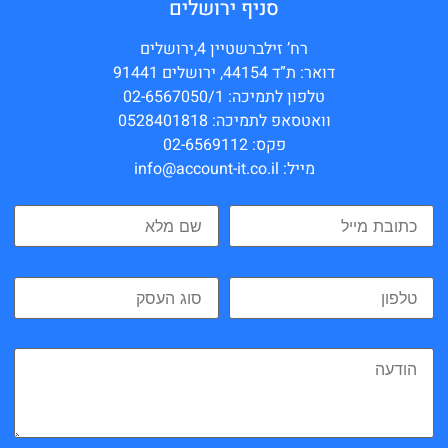
סניף ירושלים
רח’ זילברשטיין 4,ירושלים
דואר: ת”ד 44154, ירושלים 91441
טלפון לתמיכה: 02-6567050/1
וואטסאפ לתמיכה: 0528401818
פקס: 02-6569112
מייל: info@account-it.co.il