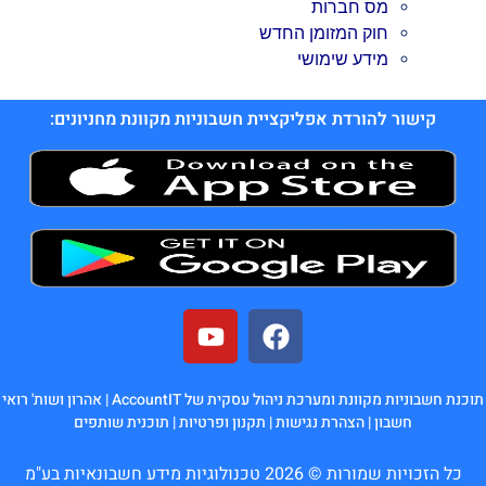
מס חברות
חוק המזומן החדש
מידע שימושי
קישור להורדת אפליקציית חשבוניות מקוונת מחניונים:
תוכנת חשבוניות מקוונת ומערכת ניהול עסקית של AccountIT |
אהרון ושות' רואי
חשבון
|
הצהרת נגישות
|
תקנון ופרטיות
|
תוכנית שותפים
כל הזכויות שמורות © 2026 טכנולוגיות מידע חשבונאיות בע"מ