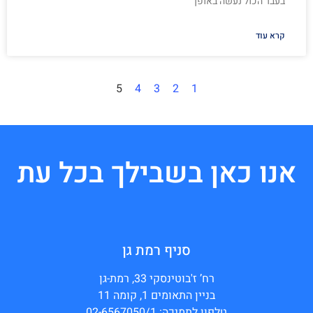
בעבר הכול נעשה באופן
קרא עוד
5
4
3
2
1
אנו כאן בשבילך בכל עת
סניף רמת גן
רח’ ז'בוטינסקי 33, רמת-גן
בניין התאומים 1, קומה 11
טלפון לתמיכה: 02-6567050/1