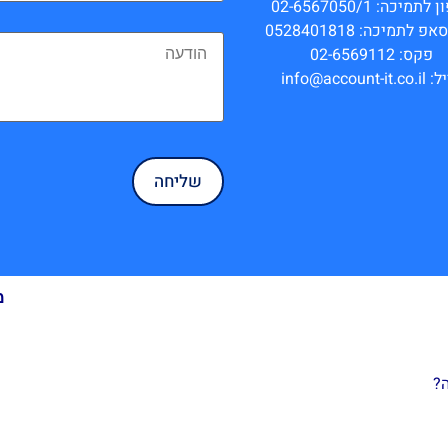
תמיכה: 02-6567050/1
 לתמיכה: 0528401818
פקס: 02-6569112
info@account-it.
מ
?