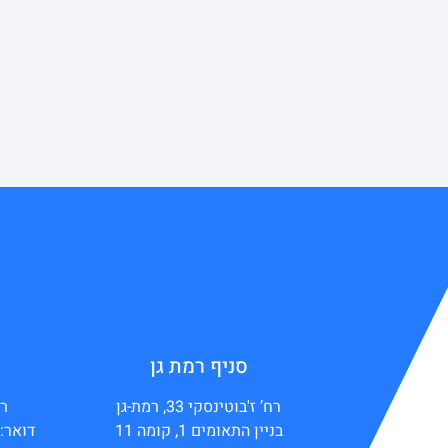
סניף רמת גן
רח’ ז'בוטינסקי 33, רמת-גן
רח
בניין התאומים 1, קומה 11
דואר: ת”ד 44154,