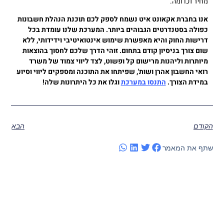
מחיר וכדומה.
אנו בחברת אקאונט איט נשמח לספק לכם תוכנת הנהלת חשבונות
כפולה בסטנדרטים הגבוהים ביותר. המערכת שלנו עומדת בכל
דרישות החוק והיא מאפשרת שימוש אינטואיטיבי וידידותי, ללא
שום צורך בניסיון קודם בתחום. זוהי הדרך שלכם לחסוך בהוצאות
מיותרות וליהנות מרישום קל ופשוט, לצד ליווי צמוד של משרד
רואי החשבון אהרן ושות', שפיתחו את התוכנה ומספקים ליווי וסיוע
במידת הצורך.
התנסו במערכת
וגלו את כל היתרונות שלה!
הקודם
הבא
שתף את המאמר