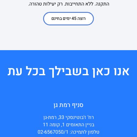
התקנה. ללא התחייבות. רק יעילות טהורה.
רוצה 45 ימים בחינם
אנו כאן בשבילך בכל עת
סניף רמת גן
רח’ ז'בוטינסקי 33, רמת-גן
בניין התאומים 1, קומה 11
טלפון לתמיכה: 02-6567050/1