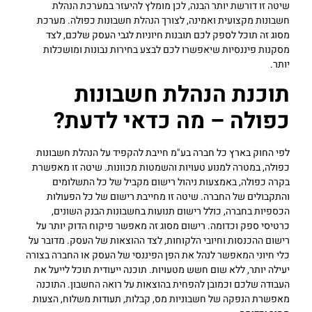
שיטה זו דורשת יותר הבנה, לכן מומלץ להיעזר במערכת הנהלת
חשבונות מקצועית ואמינה, לצורך הנהלת חשבונות כפולה. מערכת
מסוג זה תוכל לספק לכם תובנות חיוניות לגבי העסק שלכם, לצד
מסקנות פיננסיות שיאפשרו לכם לבצע בחירות נבונות ומושכלות
יותר.
תוכנת הנהלת חשבונות
כפולה – מה כדאי לדעת?
לפי החוק בארץ כל חברה בע"מ חייבת להקפיד על הנהלת חשבונות
כפולה, במטרה למנוע טעויות והשמטות מכוונות. שיטה זו מאפשרת
בקרה כפולה, באמצעות ניהול רישום מקביל של כל התשלומים
והתקבולים של החברה. שיטה זו מחייבת רישום של כל הפעולות
הכספיות בחברה, כולל רישום תנועות בחשבונות הבנק השונים,
כרטיסי ספק וכדומה. רישום מסוג זה מאפשר פיקוח הדוק יותר על
רישום ההכנסות וחיובי הלקוחות, לצד ההוצאות של העסק. מדובר על
כלי חיוני המאפשר לנהל את הפן הפיננסי של העסק או החברה בצורה
יעילה יותר, ללא שום חשש מטעויות. תוכנה ייעודית תוכל לייעל את
העבודה שלכם וכמובן להפחית בהוצאות על רואה החשבון. התוכנה
מאפשרת הנפקה של חשבוניות מס, קבלות, תעודות משלוח, הצעות