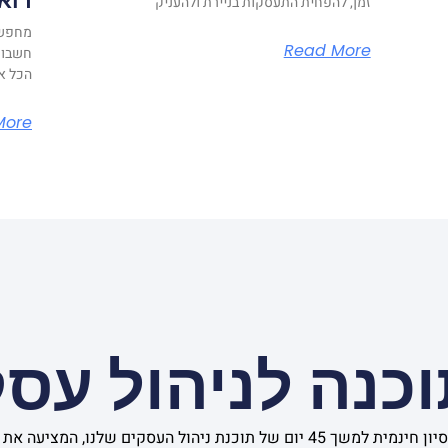
רואה
זמן, להפחית התעסקות בניירת ולהעניק
מחפשים
Read More
חשבונו
הכל או
More
כנה לניהול עס
התחילו עוד היום עם תקופת ניסיון חינמית למשך 45 יום של תוכנת ניהול העסקי