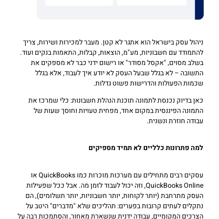
ניהול עסק בישראל הוא אתגר לא קטן. מעבר למכירות ושירות, צריך
להתמודד עם חשבוניות, מע"מ, הוצאות, קבלות, התאמות בנקים ועוד.
בשלב מסוים, "אקסל מסודר" או רישום ידני כבר לא מספקים את
התשובה – לא בגלל שבעל העסק לא יודע איך לעבוד, אלא בגלל
שכמות הפעולות והדרישות פשוט גדלות.
כאן בדיוק נכנסת לתמונה תוכנת הנהלת חשבונות: כלי שמרכז את
התמונה הפיננסית במקום אחד, מפחית טעויות וחוסך שעות של
עבודה חוזרת ונשנית.
למה פתרונות כלליים לא תמיד מספיקים
עסקים רבים מתחילים עם מערכות מוכרות כמו QuickBooks או
QuickBooks Online, וזה יכול לעבוד לזמן מה. אבל ככל שפעילות
העסק מתרחבת (יותר לקוחות, יותר חשבוניות, יותר תשלומים), הם
נתקלים לעתים קרובות בפערים: תהליכים שלא "מדברים" היטב על
הצרכים המקומיים, עבודה ידנית שנשארת מאחור, והסתמכות רבה על