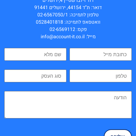
רח’ זילברשטיין 4,ירושלים
דואר: ת”ד 44154, ירושלים 91441
טלפון לתמיכה: 02-6567050/1
וואטסאפ לתמיכה: 0528401818
פקס: 02-6569112
מייל: info@account-it.co.il