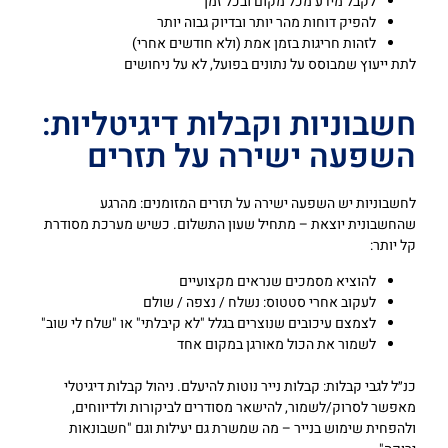
לקבל מידע מכל מקום ובכל זמן
להפיק דוחות מהר יותר ובדיוק גבוה יותר
לזהות חריגות בזמן אמת (ולא חודשים אחרי)
לתת ייעוץ שמבוסס על נתונים בפועל, לא על ניחושים
חשבוניות וקבלות דיגיטליות:
השפעה ישירה על תזרים
לחשבוניות יש השפעה ישירה על תזרים המזומנים: מהרגע
שהחשבונית יוצאת – מתחיל שעון התשלום. כשיש מערכת מסודרת
קל יותר:
להוציא מסמכים שנראים מקצועיים
לעקוב אחרי סטטוס: נשלח / נצפה / שולם
לצמצם עיכובים שנוצרים בגלל "לא קיבלתי" או "שלח לי שוב"
לשמור את הכול מאורגן במקום אחד
כנ״ל לגבי קבלות: קבלות נייר נוטות להיעלם. ניהול קבלות דיגיטלי
מאפשר לסרוק/לשמור, להישאר מסודרים לביקורות ולדיווחים,
ולהפחית שימוש בנייר – מה שמשרת גם יעילות וגם "חשבונאות