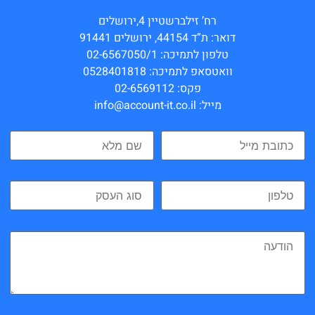
רח’ זילברשטיין 4,ירושלים
דואר: ת”ד 44154, ירושלים 91441
טלפון לתמיכה: 02-6567050/1
וואטסאפ לתמיכה: 0528401818
פקס: 02-6569112
מייל: info@account-it.co.il