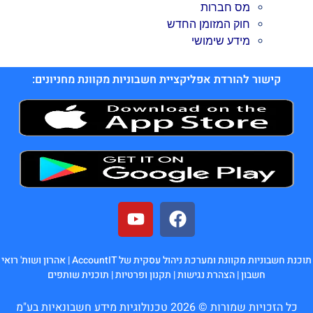
מס חברות
חוק המזומן החדש
מידע שימושי
קישור להורדת אפליקציית חשבוניות מקוונת מחניונים:
תוכנת חשבוניות מקוונת ומערכת ניהול עסקית של AccountIT |
אהרון ושות' רואי
חשבון
|
הצהרת נגישות
|
תקנון ופרטיות
|
תוכנית שותפים
כל הזכויות שמורות © 2026 טכנולוגיות מידע חשבונאיות בע"מ