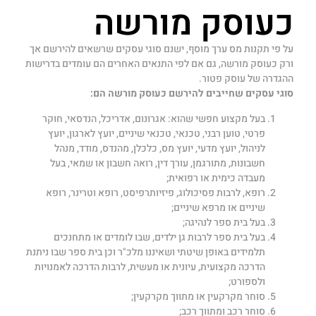
כעוסק מורשה
על פי תקנות מס ערך מוסף, ישנם סוגי עסקים שרשאים להירשם אך
ורק כעוסק מורשה, גם אם לפי התנאים האחרים הם עומדים בדרישות
ההגדרה של עוסק פטור.
סוגי עסקים שחייבים להירשם כעוסק מורשה הם:
בעל מקצוע חפשי שהוא: אגרונום, אדריכל, הנדסאי, חוקר
פרטי, טוען רבני, טכנאי, טכנאי שיניים, יועץ לארגון, יועץ
לניהול, יועץ מדעי, יועץ מס, כלכלן, מהנדס, מודד, מנהל
חשבונות, מתורגמן, עורך דין, רואה חשבון או שמאי, בעל
מעבדה כימית או רפואית;
רופא, לרבות פסיכולוג, פיזיותרפיסט, רופא וטרינר, רופא
שיניים או מרפא שיניים;
בעל בית ספר לנהיגה;
בעל בית ספר לרבות גן ילדים, שבו לומדים או מתחנכים
תלמידים באופן שיטתי ושאיננו מלכ"ר וכן בית ספר שבו ניתנת
הדרכה מקצועית, עיונית או מעשית, לרבות הדרכה לאמנויות
ולספורט;
סוחר מקרקעין או מתווך מקרקעין;
סוחר רכב ומתווך רכב;