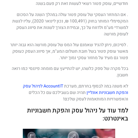
חודשיים, עוסק פטור רשאי לעשות זאת רק פעם בשנה
. אם המחזור העסקי של עוסק פטור עולה במהלך השנה על הסכום
המקסימלי המותר בחוק (100,491 ₪, נכון לינואר 2020), עליו לגשת
למשרדי מע"מ ולדווח על כך, ובמידת הצורך לשנות את סיווג העסק
לעוסק מורשה
. לסיכום, ניתן להגיד שאמנם עול המס של עוסק מורשה הוא גבוה יותר
מאשר עוסק פטור בשל חובת תשלום המע"מ, אך סיווג העסק כעוסק
פטור גם מעיד על מחזור עסקי נמוך יותר.
בכל מקרה של ספק כלשהו, יש להתייעץ עם מומחה פיננסי כמו רואה
חשבון.
לא משנה במה לבסוף בחרתם, מערכת
AccountIT לניהול עסק
והפקת חשבוניות אונליין
תהיה שם בשבילכם עם כל הכלים
והאפשרויות המותאמות לעסק שלכם!
למד עוד על ניהול עסק והפקת חשבוניות
באינטרנט: