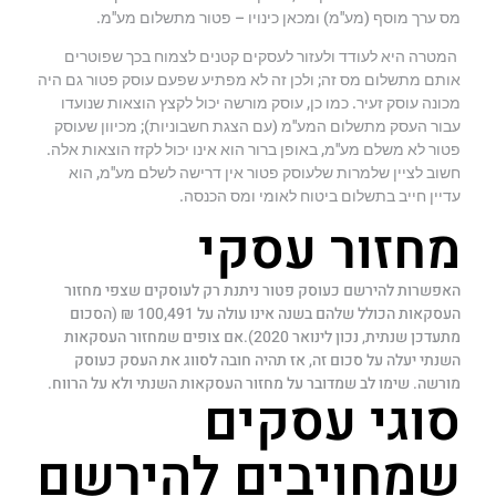
מס ערך מוסף (מע"מ) ומכאן כינויו – פטור מתשלום מע"מ.
המטרה היא לעודד ולעזור לעסקים קטנים לצמוח בכך שפוטרים
אותם מתשלום מס זה; ולכן זה לא מפתיע שפעם עוסק פטור גם היה
מכונה עוסק זעיר. כמו כן, עוסק מורשה יכול לקצץ הוצאות שנועדו
עבור העסק מתשלום המע"מ (עם הצגת חשבוניות); מכיוון שעוסק
פטור לא משלם מע"מ, באופן ברור הוא אינו יכול לקזז הוצאות אלה.
חשוב לציין שלמרות שלעוסק פטור אין דרישה לשלם מע"מ, הוא
עדיין חייב בתשלום ביטוח לאומי ומס הכנסה.
מחזור עסקי
האפשרות להירשם כעוסק פטור ניתנת רק לעוסקים שצפי מחזור
העסקאות הכולל שלהם בשנה אינו עולה על 100,491 ₪ (הסכום
מתעדכן שנתית, נכון לינואר 2020).אם צופים שמחזור העסקאות
השנתי יעלה על סכום זה, אז תהיה חובה לסווג את העסק כעוסק
מורשה. שימו לב שמדובר על מחזור העסקאות השנתי ולא על הרווח.
סוגי עסקים
שמחויבים להירשם