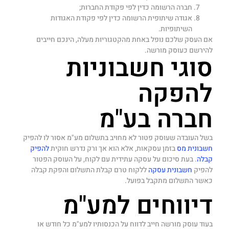
חברה הרשומה כדין לפי פקודת החברות;
אגודה שיתופית הרשומה כדין לפי פקודת האגודות
השיתופיות.
אם העסק שלכם נופל באחת מהקטגוריות מעלה, הינכם חייבים
להירשם כעוסק מורשה.
סוגי חשבוניות
להפקה
חברה בע"מ
בשל העובדה שעוסק פטור לא מחויב בתשלום מע"מ אסור לו להפיק
חשבונית מס
בזמן עסקאות, אלא הוא אך ורק נדרש חוקית
להפיק
קבלה
. בעת סיכום על עסקה עתידית עם לקוח, על העוסק הפטור
להפיק
חשבונית עסקה
ללקוח טרם קבלת התשלום והפקת קבלה
כאשר התשלום מתקבל בפועל.
דיווחים למע"מ
בעוד עוסק מורשה חייב לדווח על הכנסותיו למע"מ כל חודש או