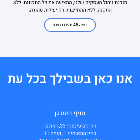
תוכנת ניהול העסקים שלנו, המציעה את כל התכונות. ללא
התקנה. ללא התחייבות. רק יעילות טהורה.
רוצה 45 ימים בחינם
אנו כאן בשבילך בכל עת
סניף רמת גן
רח’ ז'בוטינסקי 33, רמת-גן
בניין התאומים 1, קומה 11