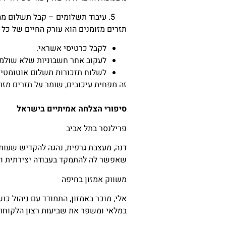
עיבוד תשלומים – קבל תשלום מה
תזרים מזומנים הוא עורק החיים של כל עסק קטן. AccountIT עוזר לך לעבד תשלומים בקלות ובבטחה, ותומך במס
לקבל כרטיסי אשראי.
לעקוב אחר חשבוניות שלא שולמו
לשלוח תזכורות תשלום אוטומטיו
זה מפחית עיכובים, שומר על תזרים מזומ
סיפורי הצלחה אמיתיים בישראל
פרילנסר בתל אביב
שאפשר לה להתמקד בעבודה יצירתית ול
משווק אמזון בחיפה
במלאי ומשפר את שביעות רצון הלקוחות