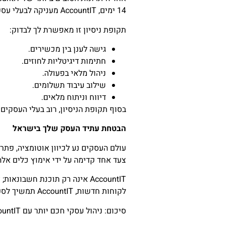
14 ימים, AccountIT מעניקה לבעלי עסקים קטנים חודש וחצי לחקור כל תכונה – ללא סיכון, ללא התחייבות וללא עמלות נסתרות.
תקופת ניסיון זו מאפשרת לך לבדוק:
גישה לענן בין מכשירים.
חתימות דיגיטליות לחוזים.
ניהול מלאי בפעולה.
שילוב עיבוד תשלומים.
דיווח וניתוח מלאים.
בסוף תקופת הניסיון, רוב בעלי העסקי
הבטחת עתיד העסק שלך בישראל
עולם העסקים נע לכיוון אוטומציה, פתרו
צעד אחד קדימה על ידי אימוץ כלים אלה
AccountIT אינה רק תוכנת חשב
לקוחות חדשות, AccountIT תמשיך לספק את הפתרונות החכמים הדרושים כדי להישאר תחרותיים.
סיכום: ניהול עסקי חכם יותר עם AccountIT