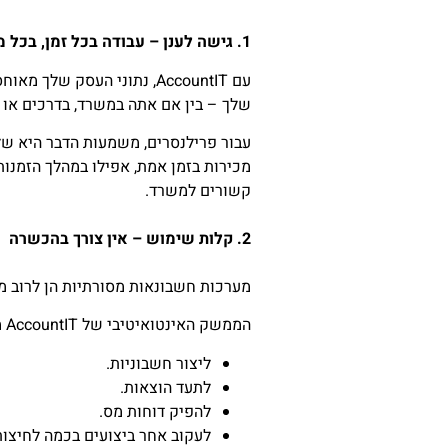
1. גישה לענן – עבודה בכל זמן, בכל מקום
עם AccountIT, נתוני העס
שלך – בין אם אתה במשרד, בדרכים או א
עבור פרילנסרים, משמעות הדבר היא של
מכירות בזמן אמת, אפילו במהלך הזמנות
קשורים למשרד.
2. קלות שימוש – אין צורך בהכשרה
מערכות חשבונאות מסורתיות הן לרוב מס
הממשק האינטואיטיבי של AccountIT מיועד למשתמשים שאינם טכניים. בעלי עסקים יכולים בקלות:
ליצור חשבוניות.
לתעד הוצאות.
להפיק דוחות מס.
לעקוב אחר ביצועים בכמה לחיצות