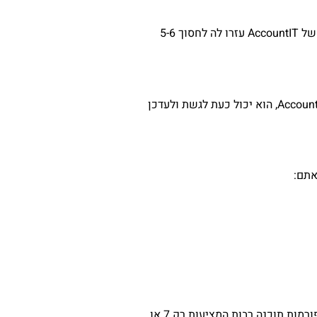
מאיה, שמנהלת מסעדה קטנה, בזבזה זמן על תשלומי ספקים וניירת. תכונות עיבוד התשלומים ומעקב ההוצאות של AccountIT עזרו לה לחסוך 5-6
יוסי, רואה חשבון עצמאי, היה זקוק לכלי לניהול לקוחות מרובים ביעילות. בעזרת המערכת מבוססת הענן של AccountIT, הוא יכול כעת לגשת ולעדכן
אחד היתרונות הטובים ביותר של AccountIT הוא תקופת הניסיון החינמית הנדיבה שלה ל-45 יום. בניגוד לפלטפורמות תוכנה רבות המציעות רק 7 או