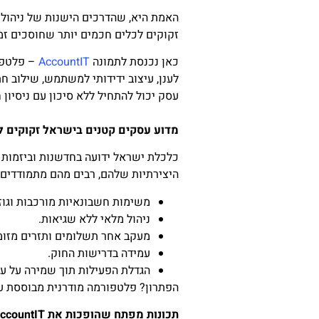
האמת היא, שהדרכים הישנות של ניהול ח
זקוקים לכלים חכמים יותר שחוסכים זמן
כאן נכנסת לתמונה
AccountIT
– פלטפור
לענן, עיצוב ידידותי למשתמש, שילוב חת
עסק יכול להתחיל ללא סיכון עם ניסיון חינם ל
מדוע עסקים קטנים בישראל זקוקים לכ
כלכלת ישראל ידועה בחדשנות וביזמות ש
היצירתיות שלהם, רבים מהם מתמודדים 
משימות חשבונאיות מורכבות וגוזל
ניהול מלאי ללא שגיאות.
מעקב אחר תשלומים ותזרים מזומ
עמידה בדרישות החוק.
הגדלת הפעילות תוך שמירה על על
הפתרון? פלטפורמה מודרנית מבוססת ענן כמו AccountIT המשלבת את כל המשימות הל
תכונות מפתח שהופכות את AccountIT לפורץ דרך