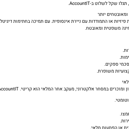
ל לשלוט ב-AccountIT.
ומאובטחים יותר
פיזיות או התמודדות עם ניירת אינסופית. עם תמיכה בחתימות דיגיטליו
חינה משפטית ומאובטח.
ות.
מות.
סכמי ספקים.
קצועיות משופרת.
לאי
אלקטרוני, מעקב אחר המלאי הוא קריטי. AccountIT מספקת כלי ניהול מלאי חכמים אשר:
טומטי.
מצו.
ות.
ית או הפתעות מלאי.