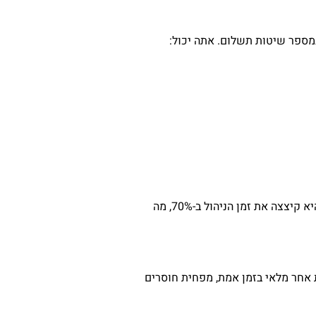
דנה, מעצבת גרפית, נהגה להקדיש שעות בכל שבוע לניהול חשבוניות באופן ידני. לאחר שעברה ל-AccountIT, היא קיצצה את זמן הניהול ב-70%, מה
ל של מלאי שהוביל לביטול הזמנות. בעזרת AccountIT, הוא עוקב כעת אחר מלאי בזמן אמת, מפחית חוסרים