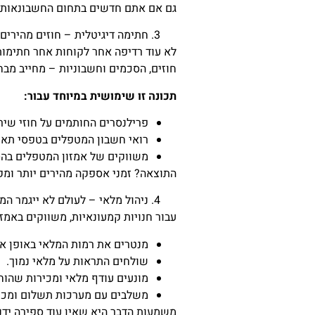
גם אם אתם חדשים בתחום החשבונאות, תגלו שק
חתימה דיגיטלית – חוזים מהירים 
לא עוד רדיפה אחר לקוחות אחר חתימות 
חוזים, הסכמים וחשבוניות – מחייב מב
תכונה זו שימושית במיוחד עבור:
פרילנסרים החותמים על חוזי שיר
רואי חשבון המטפלים בטפסי תאי
משווקים של אמזון המטפלים בה
התוצאה? זמני אספקה ​​מהירים יותר ומ
ניהול מלאי – לעולם לא ייגמר המ
עבור חנויות קמעונאיות, משווקים באמזון ומוכרים במסחר 
מנטרים את רמות המלאי באופן או
שולחים התראות על מלאי נמוך.
מונעים עודף מלאי ומכירות שהוח
משלבים עם מערכות תשלום ומכיר
משמעות הדבר היא שאין עוד ספירה ידנ