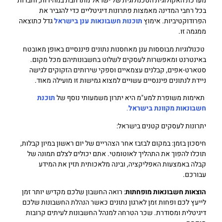
מערכת האקולוגית הטכנולוגית של ישראל מתרחבת במהירות, וחברות
בכל רחבי המדינה מאמצות פתרונות דיגיטליים כדי להגביר את
הפרודוקטיביות. אימוץ
תוכנות חשבונאות ענן בישראל
גדל כתוצאה
ממגמה זו.
טכנולוגיות מבוססות ענן מאחסנות נתונים פיננסיים באופן מאובטח
באינטרנט ומאפשרות לעסקים לשלוט בחשבונותיהם מכל מקום.
סטארט-אפים, קבלנים עצמאיים וספקי שירותים הזקוקים לגישה
ניידת לנתונים פיננסיים עשויים למצוא גמישות זו מועילה מאוד.
תאימות משופרת למע"מ היא יתרון משמעותי נוסף של
תוכנת
חשבונאות מקוונת בישראל
.
יתרונות לעסקים קטנים בישראל:
חיסכון בזמן: במקום לבזבז אחר הצהריים של יום ראשון במיון קבלות,
תוכלו להפוך את התהליך לאוטומטי. אתם יכולים לצלם תמונה של
קבלה באמצעות האפליקציה, ובינה מלאכותית תזין את המידע
עבורכם.
הוצאות חשבונאות מופחתות
: רואה החשבון שלכם מקדיש יותר זמן
לייעץ לכם ופחות זמן לארגון נתונים כאשר הנהלת החשבונות שלכם
דיגיטלית ומסודרת. שכר הטרחה למנהל החשבונות לעיתים קרובות