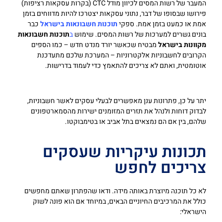
המעבר של רשות המסים לכיוון מודל CTC (בקרות עסקאות רציפות)
פירושו שבסופו של דבר, נתוני עסקאות יצטרכו להיות מדווחים בזמן
אמת או כמעט בזמן אמת. ספקי
תוכנות חשבונאות בישראל
כבר
בונים גשרים למערכות של רשות המסים. שימוש
ב
תוכנות חשבונאות
מקוונות בישראל
מבטיח שכאשר יורד מנדט חדש – כמו הספים
הקרובים לחשבוניות אלקטרוניות – המערכת שלכם מתעדכנת
אוטומטית, ואתם לא צריכים להתאמץ כדי לעמוד בדרישות.
יתר על כן, פתרונות ענן מאפשרים לבעלי עסקים לאשר חשבוניות,
לבדוק דוחות ולנהל את תזרים המזומנים ישירות מהסמארטפונים
שלהם, בין אם הם נמצאים בתל אביב או בטימבוקטו.
תכונות עיקריות שעסקים
צריכים לחפש
לא כל תוכנה מיוצרת באותה מידה. ודאו שהפתרון שאתם מחפשים
כולל את המרכיבים החיוניים הבאים, במיוחד אם הוא פונה לשוק
הישראלי: