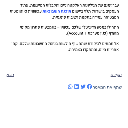
עבר זמנם של הגיליונות האלקטרוניים והקבלות המייגעות. עתיד
העסקים בישראל תלוי ביישום
תוכנת חשבונאות
עכשווית ואוטומטית
המבטיחה עמידה בתקנות ויציבות פיננסית.
התחילו במסע הדיגיטלי שלכם עכשיו – באמצעות פתרון מקומי
מועדף (כגון מערכת AccountIT).
אל תמתינו לביקורת שתחשוף חולשות בניהול החשבונות שלכם. קחו
אחריות היום, והתמקדו בצמיחה.
הקודם
הבא
שתף את המאמר