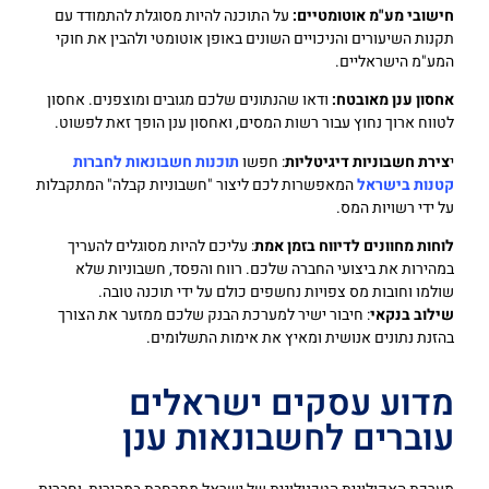
חישובי מע"מ אוטומטיים:
על התוכנה להיות מסוגלת להתמודד עם
תקנות השיעורים והניכויים השונים באופן אוטומטי ולהבין את חוקי
המע"מ הישראליים.
אחסון ענן מאובטח:
ודאו שהנתונים שלכם מגובים ומוצפנים. אחסון
לטווח ארוך נחוץ עבור רשות המסים, ואחסון ענן הופך זאת לפשוט.
י
צירת חשבוניות דיגיטליות
: חפשו
תוכנות חשבונאות לחברות
קטנות בישראל
המאפשרות לכם ליצור "חשבוניות קבלה" המתקבלות
על ידי רשויות המס.
לוחות מחוונים לדיווח בזמן אמת
: עליכם להיות מסוגלים להעריך
במהירות את ביצועי החברה שלכם. רווח והפסד, חשבוניות שלא
שולמו וחובות מס צפויות נחשפים כולם על ידי תוכנה טובה.
שילוב בנקאי
: חיבור ישיר למערכת הבנק שלכם ממזער את הצורך
בהזנת נתונים אנושית ומאיץ את אימות התשלומים.
מדוע עסקים ישראלים
עוברים לחשבונאות ענן