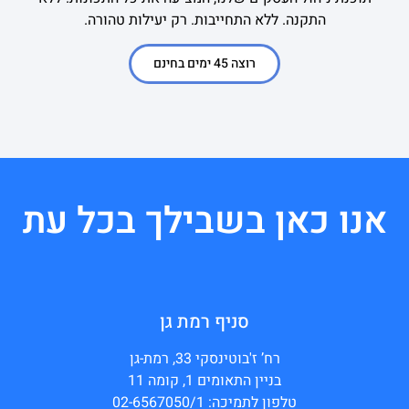
התקנה. ללא התחייבות. רק יעילות טהורה.
רוצה 45 ימים בחינם
אנו כאן בשבילך בכל עת
סניף רמת גן
רח’ ז'בוטינסקי 33, רמת-גן
בניין התאומים 1, קומה 11
טלפון לתמיכה: 02-6567050/1