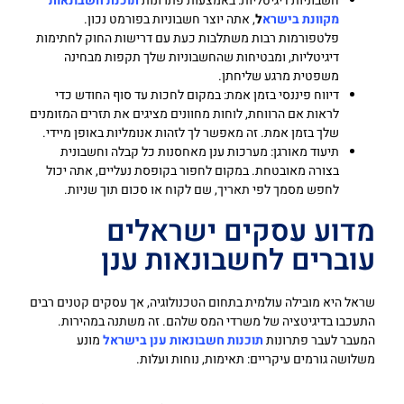
חשבוניות דיגיטליות: באמצעות פתרונות
תוכנת חשבונאות
מקוונת בישרא
ל
, אתה יוצר חשבוניות בפורמט נכון.
פלטפורמות רבות משתלבות כעת עם דרישות החוק לחתימות
דיגיטליות, ומבטיחות שהחשבוניות שלך תקפות מבחינה
משפטית מרגע שליחתן.
דיווח פיננסי בזמן אמת: במקום לחכות עד סוף החודש כדי
לראות אם הרווחת, לוחות מחוונים מציגים את תזרים המזומנים
שלך בזמן אמת. זה מאפשר לך לזהות אנומליות באופן מיידי.
תיעוד מאורגן: מערכות ענן מאחסנות כל קבלה וחשבונית
בצורה מאובטחת. במקום לחפור בקופסת נעליים, אתה יכול
לחפש מסמך לפי תאריך, שם לקוח או סכום תוך שניות.
מדוע עסקים ישראלים
עוברים לחשבונאות ענן
שראל היא מובילה עולמית בתחום הטכנולוגיה, אך עסקים קטנים רבים
התעכבו בדיגיטציה של משרדי המס שלהם. זה משתנה במהירות.
המעבר לעבר פתרונות
תוכנות חשבונאות ענן בישראל
מונע
משלושה גורמים עיקריים: תאימות, נוחות ועלות.