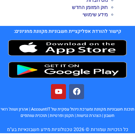
מס חברות
חוק המזומן החדש
מידע שימושי
קישור להורדת אפליקציית חשבוניות מקוונת מחניונים:
תוכנת חשבוניות מקוונת ומערכת ניהול עסקית של AccountIT |
אהרון ושות' רואי
חשבון
|
הצהרת נגישות
|
תקנון ופרטיות
|
תוכנית שותפים
כל הזכויות שמורות © 2026 טכנולוגיות מידע חשבונאיות בע"מ