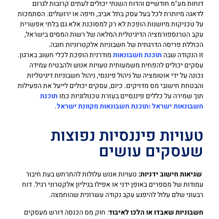
דוחות מע"מ חודשיים והדוח השנתי יכולים לעתים קרובות לגרום
לדאגה מיותרת לכל בעל עסק בתל אביב, חיפה או ירושלים. הסתמכות
על טכניקות מיושנות הופכת לא רק למסוכנת אלא גם בלתי אפשרית
עקב הטרנספורמציה הדיגיטלית המלאה של רשות המסים בישראל,
הכוללת פריסה הדרגתית של חשבוניות אלקטרוניות חובה.
זו הנקודה שבה
תוכנת חשבונאות
מודרנית הופכת לכלי חשוב בארגון.
עסקים יכולים להפחית משמעותית טעויות אנוש ולהבטיח עמידה
נכונה על ידי אוטומציה של ניהול פיננסי, ניהול חשבוניות דיגיטליות
והבטחת חישובי מס מדויקים. כיום, עסקים יכולים לייעל את הפעילות
תוך שמירה על כללים פיננסיים בעזרת טכנולוגיות כמו
תוכנת
חשבונאות ישראל
ו
תוכנת חשבונאות מקוונת ישראל
.
טעויות פיננסיות נפוצות
שעסקים עושים
שגיאות חישוב ידניות:
טעויות אנוש עלולות להתרחש בעת חיבור
עמודות של מספרים באופן ידני או אפילו בגיליון אלקטרוני רגיל. דוח
רבעוני שלם עלול להיפגע עקב נקודה עשרונית שהוחמצה.
חשבוניות שאבדו או הלכו לאיבוד
: חוק מס הכנסה דורש מעסקים