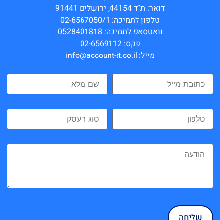
דואר: ת”ד 44154, ירושלים 91441
טלפון לתמיכה: 02-6567050/1
וואטסאפ לתמיכה: 0528401818
פקס: 02-6569112
מייל: info@account-it.co.il