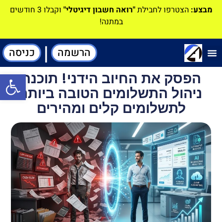
מבצע:
הצטרפו לחבילת
"רואה חשבון דיגיטלי"
וקבלו 3 חודשים
במתנה!
|
הרשמה
כניסה
תוכנה-להנהלת חשבונות
הפסק את החיוב הידני! תוכנת
פתח סרגל
ניהול התשלומים הטובה ביותר
לתשלומים קלים ומהירים