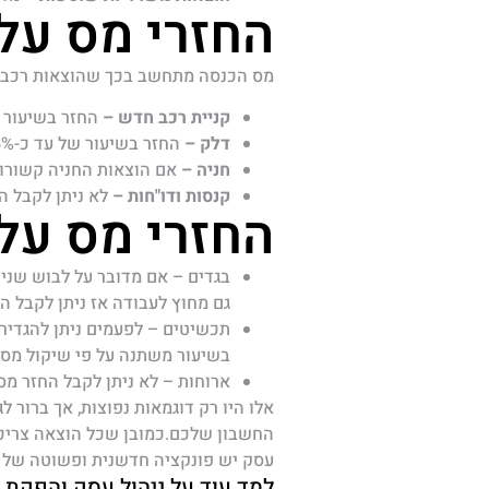
החזרי מס על
מס הכנסה מתחשב בכך שהוצאות רכב ככ
קניית רכב חדש –
החזר בשיעור של עד כ-5%
דלק –
החזר בשיעור של עד כ-45%.
חניה –
אם הוצאות החניה קשורות
קנסות ודו"חות –
לא ניתן לקבל הח
החזרי מס על
גם מחוץ לעבודה אז ניתן לקבל החזר
תכשיטים – לפעמים ניתן להגדיר
בשיעור משתנה על פי שיקול מס 
ארוחות – לא ניתן לקבל החזר מס 
אלו היו רק דוגמאות נפוצות, אך ברור 
עסק יש פונקציה חדשנית ופשוטה של
למד עוד על ניהול עסק והפקת ח