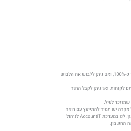
בגדים – אם מדובר על לבוש שניתן ללבוש אך ורק במסגרת העבודה אז ניתן לקבל החזר בשיעור של עד כ-100%, ואם ניתן ללבוש את הלבוש
 לקוחות, ואז ניתן לקבל החזר
שמוזכר לעיל.
ל מקרה יש תמיד להתייעץ עם רואה
החשבון שלכם.כמובן שכל הוצאה צריכה להיות מגובה בחשבונית מס שתוצג למס הכנסה על ידי רואה החשבון. לנו במערכת AccountIT לניהול
ה החשבון.