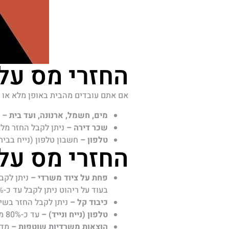
החזרי מס על
אם אתם עובדים מהבית באופן מלא או ל
מים, חשמל, ארנונה, ועד בית –
מ
שכר דירה –
ניתן לקבל החזר מלא
טלפון –
חשבון טלפון (נייח בבית) י
החזרי מס על
פחת על ציוד משרדי –
ניתן לקבל 
בעוד על ריהוט ניתן לקבל עד כ-12% ומקרר עד כ-10%.
כיבוד קל –
ניתן לקבל החזר בשיעור
טלפון (נייח ונייד) –
עד כ-80% מההוצאה ותלוי בסכום הכולל השנתי.
הוצאות משרדיות שוטפות –
מדוב