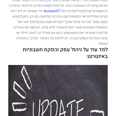
כשלראשונה מגדירים את העסק ולאחר מכן הגדרה זו תישאר נעולה
מכיוון שיש לה השפעות רבות. על מנת לשנות הגדרה זו לאחר ההגדרה
הראשונית יש לפנות לתמיכה של
AccountIT
כדי ששינוי זה לא ייצור
בעיות עתידיות ואי התאמות עם הגדרות קודמות.כמו כן, ניתן למצוא
בסוף עמוד "עריכת פרטי עסק" הגדרות מעט מתקדמות יותר של
התאמת חשבונות אשר ניתן להשאיר ללא שינוי, ובנוסף את הגדרות
סליקת האשראי אם המשתמש רכש את מודול זה.לאחר מילוי או
שינוי הגדרות העסק/חברה, יש ללחוץ על כפתור "עדכן" בתחתית
העמוד.
למד עוד על ניהול עסק והפקת חשבוניות
באינטרנט: